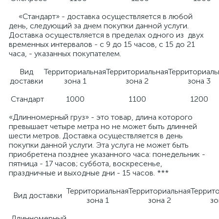
«Стандарт» - доставка осуществляется в любой
день, следующий за днем покупки данной услуги.
Доставка осуществляется в пределах одного из двух
временных интервалов - с 9 до 15 часов, с 15 до 21
часа, - указанных покупателем.
Вид
Территориальная
Территориальная
Территориаль
доставки
зона 1
зона 2
зона 3
Стандарт
1000
1100
1200
«Длинномерный груз» - это товар, длина которого
превышает четыре метра но не может быть длинней
шести метров. Доставка осуществляется в день
покупки данной услуги. Эта услуга не может быть
приобретена позднее указанного часа: понедельник -
пятница - 17 часов; суббота, воскресенье,
праздничные и выходные дни - 15 часов. ***
Территориальная
Территориальная
Террит
Вид доставки
зона 1
зона 2
зо
Длинномерный