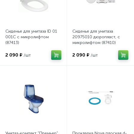
Сиденье для унитаза ID 01
Сиденье для унитаза
001C с микролифтом
20975010 дюропласт, с
(87413)
микролифтом (87410)
2 090 ₽
2 090 ₽
/шт
/шт
Унитаз-компакт "Премьер"
Прокладка Nova плоская d-