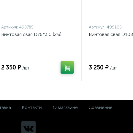
Артикул:
498785
Артикул:
499105
Винтовая свая D76*3,0 (2м)
Винтовая свая D108*
2 350 ₽
3 250 ₽
/шт
/шт
тавка
Контакты
О магазине
Сравнение