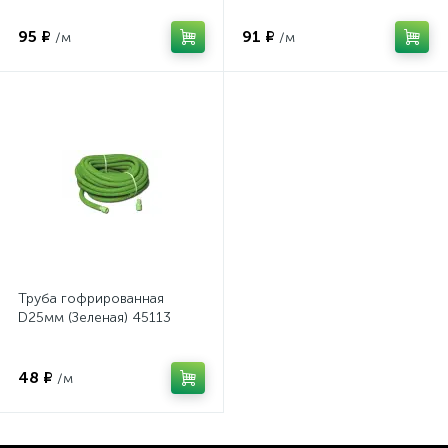
95 ₽
91 ₽
/м
/м
Труба гофрированная
D25мм (Зеленая) 45113
48 ₽
/м