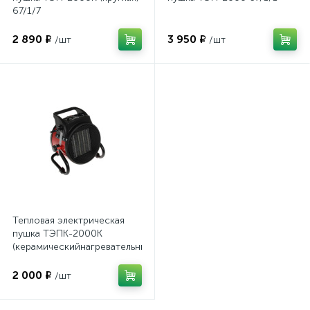
67/1/7
2 890 ₽
3 950 ₽
/шт
/шт
Тепловая электрическая
пушка ТЭПК-2000K
(керамическийнагревательный
элемент,круглая) Ресанта
67/1/24
2 000 ₽
/шт