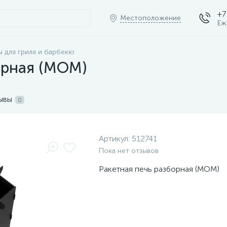
+7
Местоположение
Еж
ы для гриля и барбекю
орная (МОМ)
ывы
0
Артикул:
512741
Пока нет отзывов
Ракетная печь разборная (МОМ)