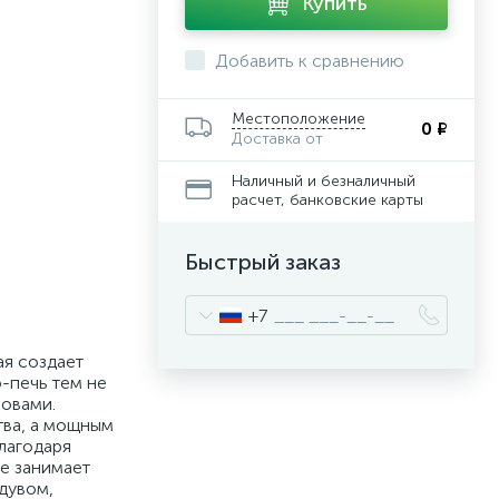
Купить
Добавить к сравнению
Местоположение
0 ₽
Доставка от
Наличный и безналичный
расчет, банковские карты
Быстрый заказ
+7
ая создает
-печь тем не
ровами.
тва, а мощным
Благодаря
де занимает
дувом,