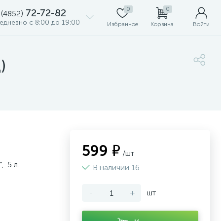
0
0
72-72-82
 (4852)
едневно с 8:00 до 19:00
Избранное
Корзина
Войти
)
599 ₽
/шт
, 5 л.
В наличии 16
-
+
шт