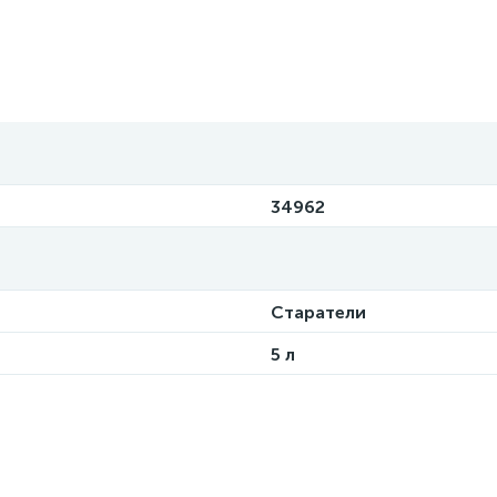
34962
Старатели
5 л