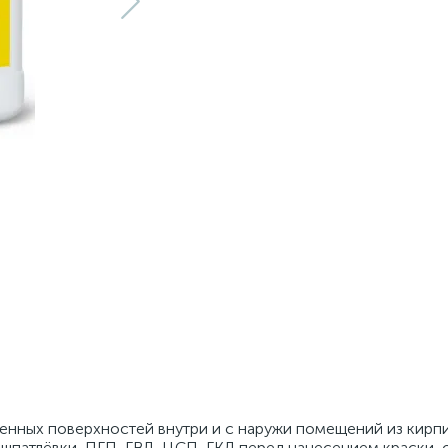
енных поверхностей внутри и с наружи помещений из кирпи
, шпатлёвки, ПГП, ГВЛ, ЦСП, ГКЛ перед нанесением краски, 