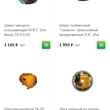
Шланг напорно-
Шланг поливочный
всасывающий НСВ 1" 10м
"Силикон" трёхслойный
Вихрь 73/7/2/35
армированный 3/4", 25м
(прозрачный)
1 165 ₽
1 950 ₽
/шт
/шт
Гидроаккумулятор ГА-50
Диск пильный по дереву