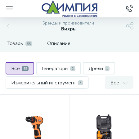
Бренды и производители
Вихрь
Товары
Описание
55
Все
Генераторы
Дрели
55
2
1
Измерительный инструмент
Все
3
Насосное оборудование
9
Перфораторы
Поливочный инвентарь
2
1
Расходные и сменные элементы для ручного инструме