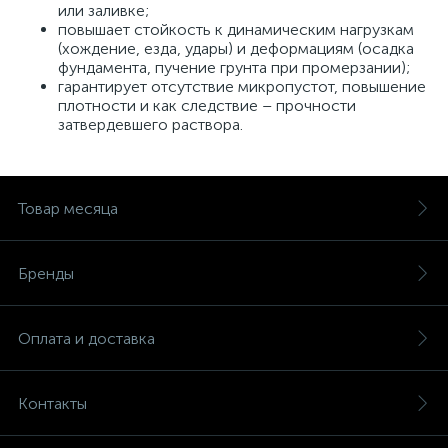
или заливке;
повышает стойкость к динамическим нагрузкам
(хождение, езда, удары) и деформациям (осадка
фундамента, пучение грунта при промерзании);
гарантирует отсутствие микропустот, повышение
плотности и как следствие – прочности
затвердевшего раствора.
Товар месяца
Бренды
Оплата и доставка
Контакты