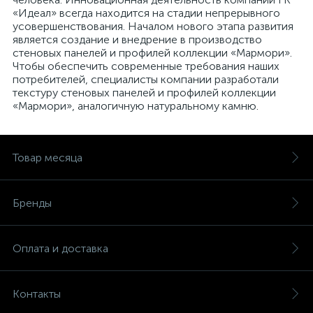
«Идеал» всегда находится на стадии непрерывного
усовершенствования. Началом нового этапа развития
является создание и внедрение в производство
стеновых панелей и профилей коллекции «Мармори».
Чтобы обеспечить современные требования наших
потребителей, специалисты компании разработали
текстуру стеновых панелей и профилей коллекции
«Мармори», аналогичную натуральному камню.
Товар месяца
Бренды
Оплата и доставка
Контакты