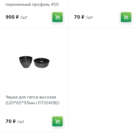
переменный профиль 450
мм.(40533) FIT
900 ₽
70 ₽
/шт
/шт
Чашка для гипса высокая
(120*65*93мм.) FIT(04081)
70 ₽
/шт