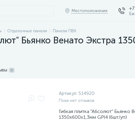
+7
Местоположение
Еж
ы
Отделочные панели
Панели ПВХ
олют" Бьянко Венато Экстра 13
ывы
0
Артикул:
514920
Пока нет отзывов
Гибкая плитка "Абсолют" Бьянко 
1350х600х1,3мм GPl4 (6шт/уп)