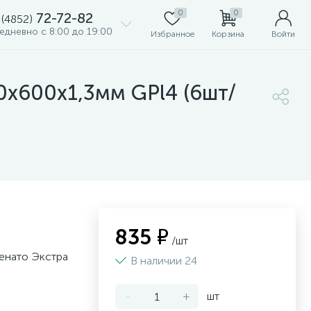
0
0
72-72-82
 (4852)
едневно с 8:00 до 19:00
Избранное
Корзина
Войти
50х600х1,3мм GPl4 (6шт/
835 ₽
/шт
Венато Экстра
В наличии 24
-
+
шт